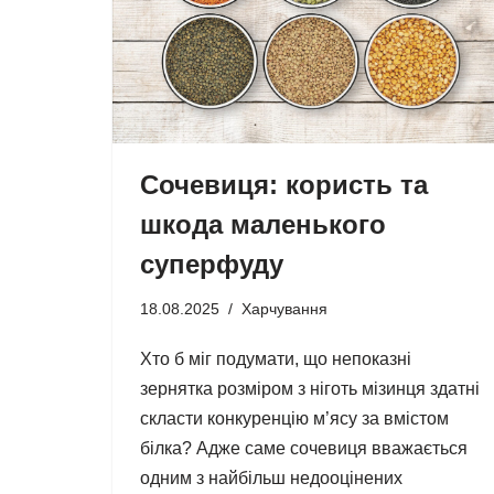
Сочевиця: користь та
шкода маленького
суперфуду
18.08.2025
Харчування
Хто б міг подумати, що непоказні
зернятка розміром з ніготь мізинця здатні
скласти конкуренцію м’ясу за вмістом
білка? Адже саме сочевиця вважається
одним з найбільш недооцінених