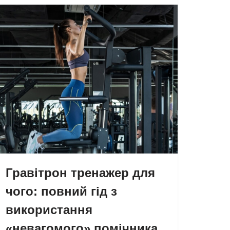
Гравітрон тренажер для
чого: повний гід з
використання
«невагомого» помічника