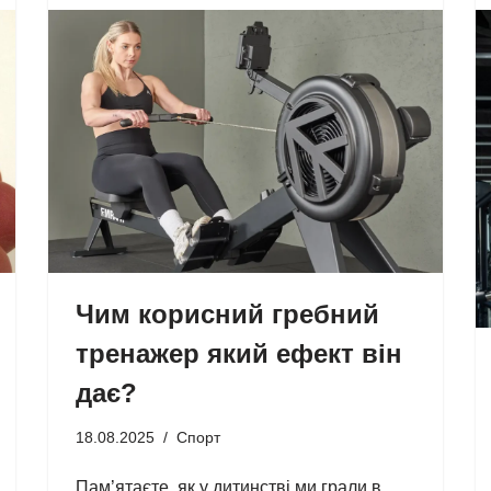
Чим корисний гребний
тренажер який ефект він
дає?
18.08.2025
Спорт
Пам’ятаєте, як у дитинстві ми грали в