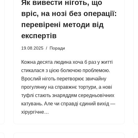
Як вивести ніготь, що
вріс, на нозі без операції:
перевірені методи від
експертів
19.08.2025
Поради
Кожна десята людина хоча б раз у житті
стикалася з цією болючою проблемою.
Врослий ніготь перетворює звичайну
прогулянку на справжнє тортури, а нові
туфлі стають знаряддям середньовічних
катувань. Але чи справді єдиний вихід —
хірургічне…