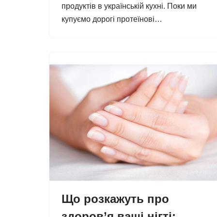
продуктів в українській кухні. Поки ми
купуємо дорогі протеїнові…
Що розкажуть про
здоров’я ваші нігті: