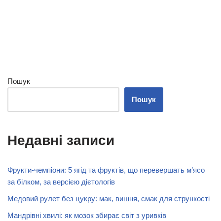
Пошук
Пошук
Недавні записи
Фрукти-чемпіони: 5 ягід та фруктів, що перевершать м’ясо
за білком, за версією дієтологів
Медовий рулет без цукру: мак, вишня, смак для стрункості
Мандрівні хвилі: як мозок збирає світ з уривків