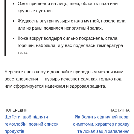
Ожог пришелся на лицо, шею, область паха или
крупные суставы.
Жидкость внутри пузыря стала мутной, позеленела,
или из раны появился неприятный запах.
Кожа вокруг волдыря сильно покраснела, стала
горячей, набрякла, и у вас поднялась температура
тела.
Берегите свою кожу и доверяйте природным механизмам
восстановления — пузырь исчезнет сам, как только под
ним сформируется надежная и здоровая защита.
ПОПЕРЕДНЯ
НАСТУПНА
Що їсти, щоб підняти
Як болить сідничний нерв:
гемоглобін: повний список
симптоми, характер прояву
продуктів
та локалізація запалення