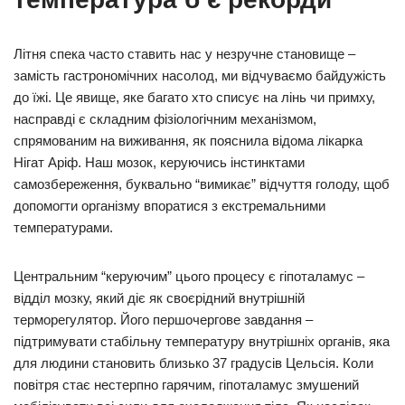
Літня спека часто ставить нас у незручне становище –
замість гастрономічних насолод, ми відчуваємо байдужість
до їжі. Це явище, яке багато хто списує на лінь чи примху,
насправді є складним фізіологічним механізмом,
спрямованим на виживання, як пояснила відома лікарка
Нігат Аріф. Наш мозок, керуючись інстинктами
самозбереження, буквально “вимикає” відчуття голоду, щоб
допомогти організму впоратися з екстремальними
температурами.
Центральним “керуючим” цього процесу є гіпоталамус –
відділ мозку, який діє як своєрідний внутрішній
терморегулятор. Його першочергове завдання –
підтримувати стабільну температуру внутрішніх органів, яка
для людини становить близько 37 градусів Цельсія. Коли
повітря стає нестерпно гарячим, гіпоталамус змушений