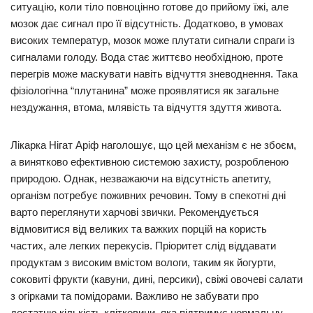
ситуацію, коли тіло повноцінно готове до прийому їжі, але
мозок дає сигнал про її відсутність. Додатково, в умовах
високих температур, мозок може плутати сигнали спраги із
сигналами голоду. Вода стає життєво необхідною, проте
перегрів може маскувати навіть відчуття зневоднення. Така
фізіологічна “плутанина” може проявлятися як загальне
нездужання, втома, млявість та відчуття здуття живота.
Лікарка Нігат Аріф наголошує, що цей механізм є не збоєм,
а винятково ефективною системою захисту, розробленою
природою. Однак, незважаючи на відсутність апетиту,
організм потребує поживних речовин. Тому в спекотні дні
варто переглянути харчові звички. Рекомендується
відмовитися від великих та важких порцій на користь
частих, але легких перекусів. Пріоритет слід віддавати
продуктам з високим вмістом вологи, таким як йогурти,
соковиті фрукти (кавуни, дині, персики), свіжі овочеві салати
з огірками та помідорами. Важливо не забувати про
достатню кількість клітковини, яка підтримує нормальну