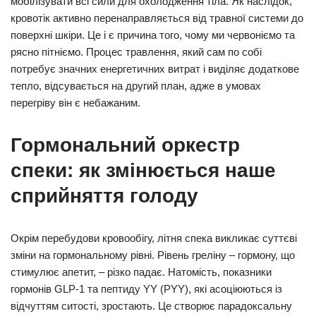
мобілізувати всі сили для охолодження тіла. Як наслідок,
кровотік активно перенаправляється від травної системи до
поверхні шкіри. Це і є причина того, чому ми червоніємо та
рясно пітніємо. Процес травлення, який сам по собі
потребує значних енергетичних витрат і виділяє додаткове
тепло, відсувається на другий план, адже в умовах
перегріву він є небажаним.
Гормональний оркестр
спеки: як змінюється наше
сприйняття голоду
Окрім перебудови кровообігу, літня спека викликає суттєві
зміни на гормональному рівні. Рівень греліну – гормону, що
стимулює апетит, – різко падає. Натомість, показники
гормонів GLP-1 та пептиду YY (PYY), які асоціюються із
відчуттям ситості, зростають. Це створює парадоксальну