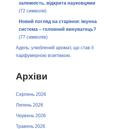
залежність, відкрита науковцями
(72 символи)
Новий погляд на старіння: імунна
система – головний винуватець?
(77 символів)
Адель: улюблений аромат, що став її
парфумерною візитівкою.
Архіви
Серпень 2026
Липень 2026
Червень 2026
Травень 2026