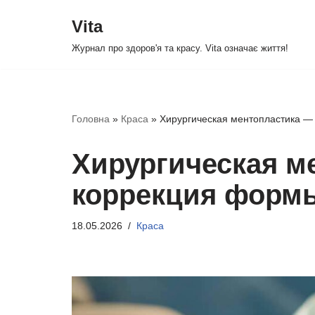
Vita
Перейти
Журнал про здоров'я та красу. Vita означає життя!
до
вмісту
Головна
»
Краса
»
Хирургическая ментопластика —
Хирургическая м
коррекция форм
18.05.2026
Краса