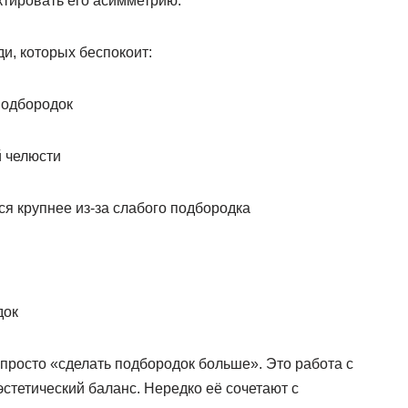
ктировать его асимметрию.
и, которых беспокоит:
подбородок
й челюсти
я крупнее из-за слабого подбородка
док
 просто «сделать подбородок больше». Это работа с
стетический баланс. Нередко её сочетают с