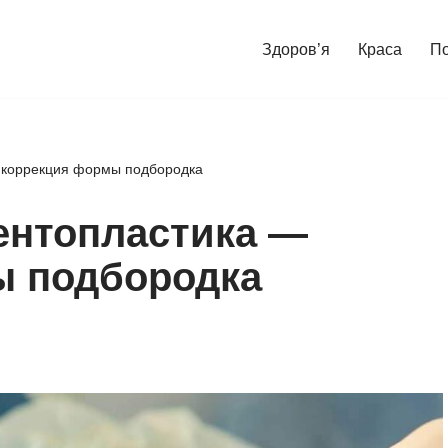
Здоров’я
Краса
П
 коррекция формы подбородка
ентопластика —
ы подбородка