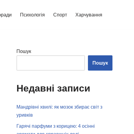
оради
Психологія
Спорт
Харчування
Пошук
Пошук
Недавні записи
Мандрівні хвилі: як мозок збирає світ з
уривків
Гарячі парфуми з корицею: 4 осінні