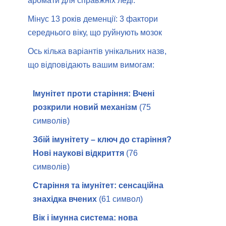
аромати для справжніх леді.
Мінус 13 років деменції: 3 фактори
середнього віку, що руйнують мозок
Ось кілька варіантів унікальних назв,
що відповідають вашим вимогам:
Імунітет проти старіння: Вчені
розкрили новий механізм
(75
символів)
Збій імунітету – ключ до старіння?
Нові наукові відкриття
(76
символів)
Старіння та імунітет: сенсаційна
знахідка вчених
(61 символ)
Вік і імунна система: нова