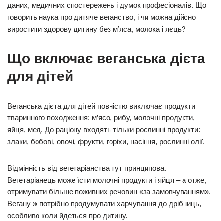
даних, медичних спостережень і думок професіоналів. Що
говорить наука про дитяче веганство, і чи можна дійсно
виростити здорову дитину без м’яса, молока і яєць?
Що включає веганська дієта
для дітей
Веганська дієта для дітей повністю виключає продукти
тваринного походження: м’ясо, рибу, молочні продукти,
яйця, мед. До раціону входять тільки рослинні продукти:
злаки, бобові, овочі, фрукти, горіхи, насіння, рослинні олії.
Відмінність від вегетаріанства тут принципова.
Вегетаріанець може їсти молочні продукти і яйця – а отже,
отримувати більше поживних речовин «за замовчуванням».
Вегану ж потрібно продумувати харчування до дрібниць,
особливо коли йдеться про дитину.