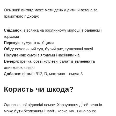
Ось який вигляд може мати день у дитини-вегана за
грамотного підходу:
Сніданок
: вівсянка на рослинному молоці, з бананом і
горіхами
Перекус
: хумус із хлібцями
Обід
: сочевичний суп, бурий рис, тушковані овочі
Полуденок
: смузі з ягодами і насінням чіа
Вечеря
: гречка, соєві котлети, салат із зеленню та
оливковою олією
Добавки
: вітамін B12, D, можливо – омега-3
Користь чи шкода?
Однозначної відповіді немає. Харчування дітей-веганів
може бути безпечним і навіть корисним, якщо воно: