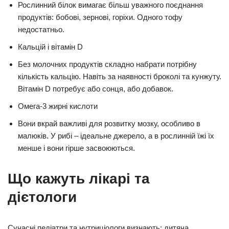
Рослинний білок вимагає більш уважного поєднання
продуктів: бобові, зернові, горіхи. Одного тофу
недостатньо.
Кальцій і вітамін D
Без молочних продуктів складно набрати потрібну
кількість кальцію. Навіть за наявності броколі та кунжуту.
Вітамін D потребує або сонця, або добавок.
Омега-3 жирні кислоти
Вони вкрай важливі для розвитку мозку, особливо в
малюків. У рибі – ідеальне джерело, а в рослинній їжі їх
менше і вони гірше засвоюються.
Що кажуть лікарі та
дієтологи
Сучасні педіатри та нутриціологи визнають: дитяча