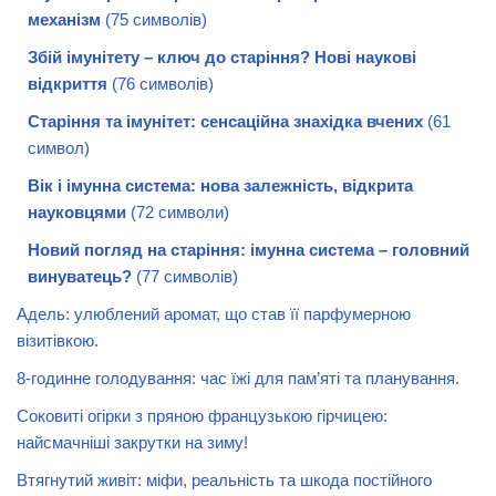
механізм
(75 символів)
Збій імунітету – ключ до старіння? Нові наукові
відкриття
(76 символів)
Старіння та імунітет: сенсаційна знахідка вчених
(61
символ)
Вік і імунна система: нова залежність, відкрита
науковцями
(72 символи)
Новий погляд на старіння: імунна система – головний
винуватець?
(77 символів)
Адель: улюблений аромат, що став її парфумерною
візитівкою.
8-годинне голодування: час їжі для пам’яті та планування.
Соковиті огірки з пряною французькою гірчицею:
найсмачніші закрутки на зиму!
Втягнутий живіт: міфи, реальність та шкода постійного