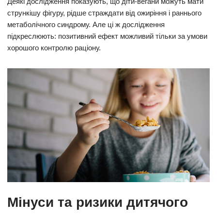
Деякі дослідження показують, що діти-вегани можуть мати
стрункішу фігуру, рідше страждати від ожиріння і раннього
метаболічного синдрому. Але ці ж дослідження
підкреслюють: позитивний ефект можливий тільки за умови
хорошого контролю раціону.
Мінуси та ризики дитячого