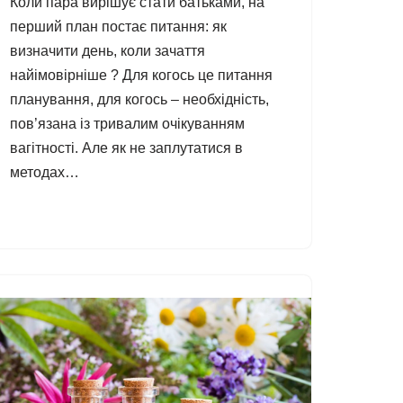
Коли пара вирішує стати батьками, на
перший план постає питання: як
визначити день, коли зачаття
найімовірніше ? Для когось це питання
планування, для когось – необхідність,
пов’язана із тривалим очікуванням
вагітності. Але як не заплутатися в
методах…