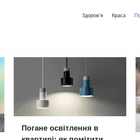
Здоров’я
Краса
П
Погане освітлення в
квартирі: як помітити