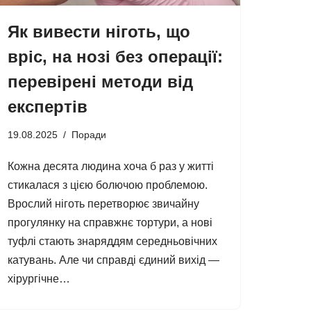
Як вивести ніготь, що
вріс, на нозі без операції:
перевірені методи від
експертів
19.08.2025
Поради
Кожна десята людина хоча б раз у житті
стикалася з цією болючою проблемою.
Врослий ніготь перетворює звичайну
прогулянку на справжнє тортури, а нові
туфлі стають знаряддям середньовічних
катувань. Але чи справді єдиний вихід —
хірургічне…