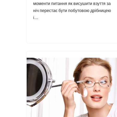
моменти питання як висушити взуття за
ніч перестає бути побутовою дрібницею
і…